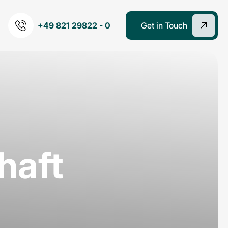
+49 821 29822 - 0
Get in Touch
haft